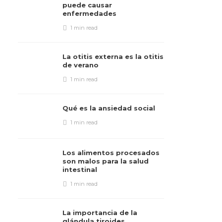
puede causar
enfermedades
1 min
read
La otitis externa es la otitis
de verano
1 min
read
Qué es la ansiedad social
1 min
read
Los alimentos procesados ​​
son malos para la salud
intestinal
1 min
read
La importancia de la
glándula tiroides