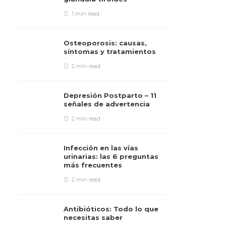
1 min
read
Osteoporosis: causas,
síntomas y tratamientos
2 min
read
Depresión Postparto – 11
señales de advertencia
2 min
read
Infección en las vías
urinarias: las 6 preguntas
más frecuentes
2 min
read
Antibióticos: Todo lo que
necesitas saber