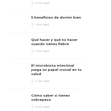
2 min
read
5 beneficios de dormir bien
1 min
read
Qué hacer y qué no hacer
cuando tienes fiebre
1 min
read
El microbiota intestinal
juega un papel crucial en tu
salud
2 min
read
Cómo saber si tienes
sobrepeso
3 min
read