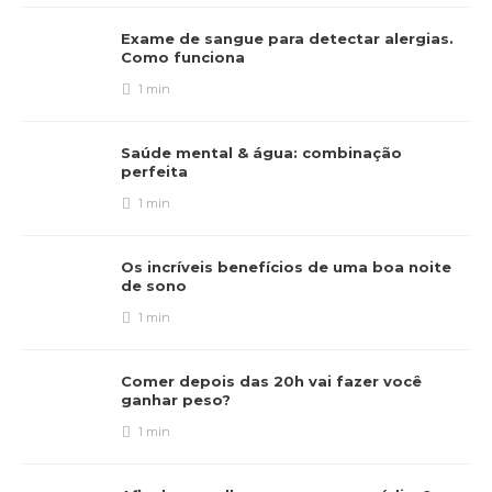
Exame de sangue para detectar alergias.
Como funciona
1 min
Saúde mental & água: combinação
perfeita
1 min
Os incríveis benefícios de uma boa noite
de sono
1 min
Comer depois das 20h vai fazer você
ganhar peso?
1 min