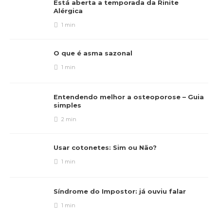
Está aberta a temporada da Rinite
Alérgica
1 min
O que é asma sazonal
1 min
Entendendo melhor a osteoporose – Guia
simples
2 min
Usar cotonetes: Sim ou Não?
1 min
Síndrome do Impostor: já ouviu falar
1 min