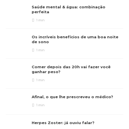
Saúde mental & água: combinação
perfeita
1 min
Os incríveis benefícios de uma boa noite
de sono
1 min
Comer depois das 20h vai fazer você
ganhar peso?
1 min
Afinal, o que lhe prescreveu o médico?
1 min
Herpes Zoster: já ouviu falar?