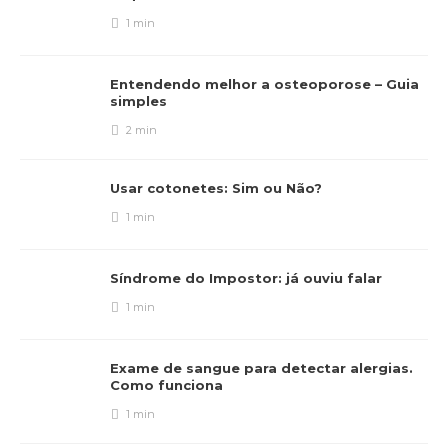
1 min
Entendendo melhor a osteoporose – Guia
simples
2 min
Usar cotonetes: Sim ou Não?
1 min
Síndrome do Impostor: já ouviu falar
1 min
Exame de sangue para detectar alergias.
Como funciona
1 min