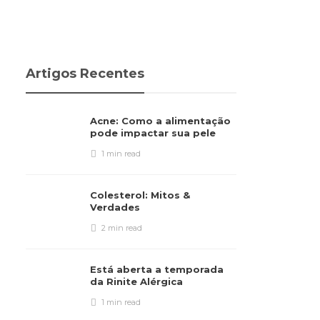
Artigos Recentes
Acne: Como a alimentação
pode impactar sua pele
1 min
read
Colesterol: Mitos &
Verdades
2 min
read
Está aberta a temporada
da Rinite Alérgica
1 min
read