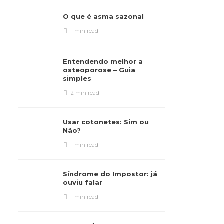
O que é asma sazonal
1 min
read
Entendendo melhor a
osteoporose – Guia
simples
2 min
read
Usar cotonetes: Sim ou
Não?
1 min
read
Síndrome do Impostor: já
ouviu falar
1 min
read