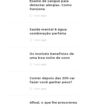
Exame de sangue para
detectar alergias. Como
funciona
1 min
read
Saúde mental & água:
combinação perfeita
1 min
read
Os incríveis benefícios de
uma boa noite de sono
1 min
read
Comer depois das 20h vai
fazer você ganhar peso?
1 min
read
Afinal, o que lhe prescreveu