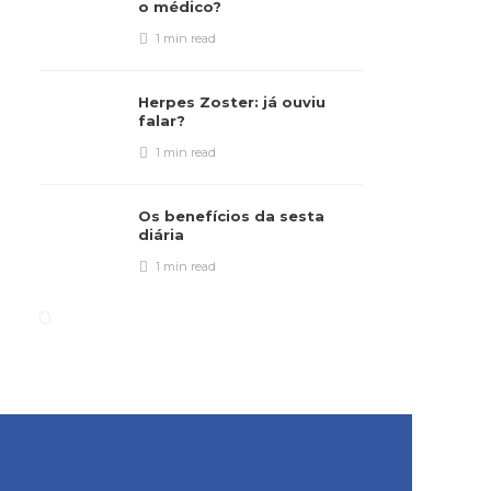
o médico?
1 min
read
Herpes Zoster: já ouviu
falar?
1 min
read
Os benefícios da sesta
diária
1 min
read