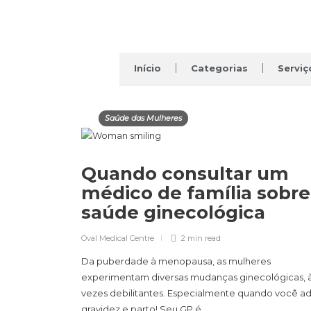
Início
Categorias
Serviç
Saúde das Mulheres
Quando consultar um
médico de família sobre
saúde ginecológica
Oval Medical Centre
2 min
read
Da puberdade à menopausa, as mulheres
experimentam diversas mudanças ginecológicas, 
vezes debilitantes. Especialmente quando você ad
gravidez e parto! Seu GP é…