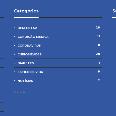
Categories
S
28
BEM-ESTAR
11
CONDIÇÃO MÉDICA
8
CORONAVIRUS
20
CURIOSIDADES
1
DIABETES
8
ESTILO DE VIDA
2
NOTÍCIAS
Show All