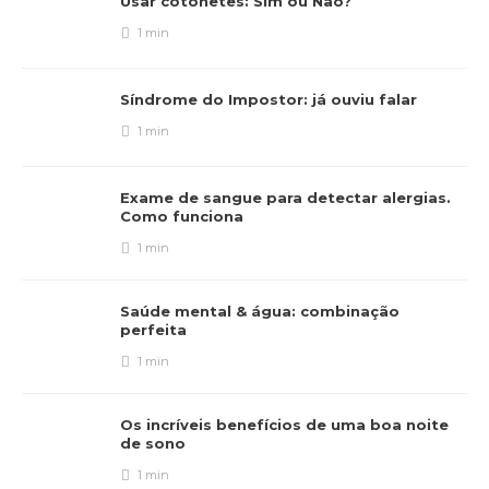
Usar cotonetes: Sim ou Não?
1 min
Síndrome do Impostor: já ouviu falar
1 min
Exame de sangue para detectar alergias.
Como funciona
1 min
Saúde mental & água: combinação
perfeita
1 min
Os incríveis benefícios de uma boa noite
de sono
1 min