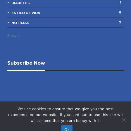
1
DIABETES
8
ESTILO DE VIDA
2
NOTÍCIAS
Show All
Subscribe Now
We use cookies to ensure that we give you the best
experience on our website. If you continue to use this site we
will assume that you are happy with it.
© Oval Medical Centre 2021, All Rights Reserved
Ok