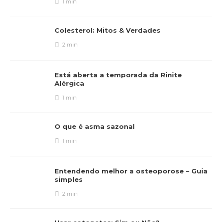
1 min
Colesterol: Mitos & Verdades
2 min
Está aberta a temporada da Rinite
Alérgica
1 min
O que é asma sazonal
1 min
Entendendo melhor a osteoporose – Guia
simples
2 min