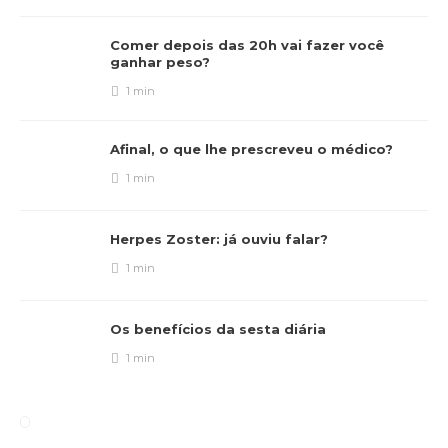
Comer depois das 20h vai fazer você
ganhar peso?
1 min
Afinal, o que lhe prescreveu o médico?
1 min
Herpes Zoster: já ouviu falar?
1 min
Os benefícios da sesta diária
1 min